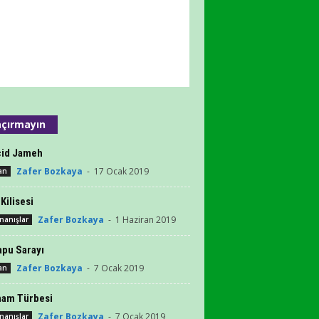
çırmayın
id Jameh
Zafer Bozkaya
-
17 Ocak 2019
an
Kilisesi
Zafer Bozkaya
-
1 Haziran 2019
İnanışlar
apu Sarayı
Zafer Bozkaya
-
7 Ocak 2019
an
mam Türbesi
Zafer Bozkaya
-
7 Ocak 2019
İnanışlar