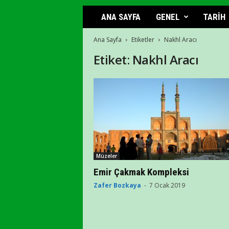
ANA SAYFA
GENEL
TARİH
Ana Sayfa
Etiketler
Nakhl Aracı
Etiket: Nakhl Aracı
Müzeler
Emir Çakmak Kompleksi
Zafer Bozkaya
-
7 Ocak 2019