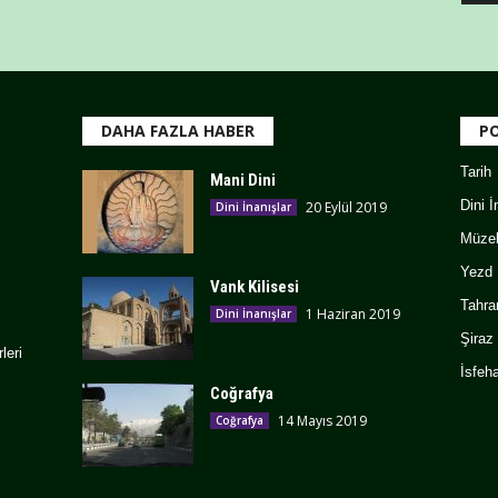
DAHA FAZLA HABER
PO
Tarih
Mani Dini
Dini İ
20 Eylül 2019
Dini İnanışlar
Müzel
Yezd
Vank Kilisesi
Tahra
1 Haziran 2019
Dini İnanışlar
Şiraz
leri
İsfeh
Coğrafya
14 Mayıs 2019
Coğrafya