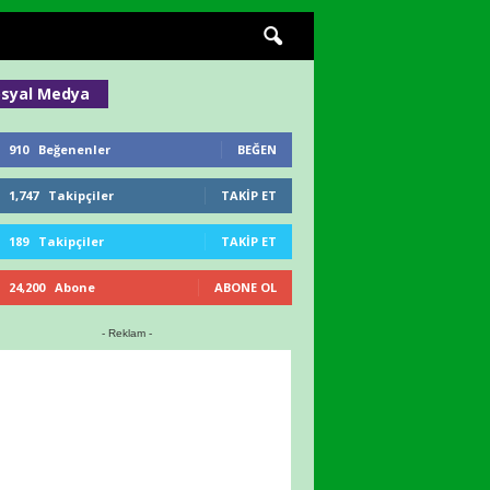
syal Medya
910
Beğenenler
BEĞEN
1,747
Takipçiler
TAKIP ET
189
Takipçiler
TAKIP ET
24,200
Abone
ABONE OL
- Reklam -