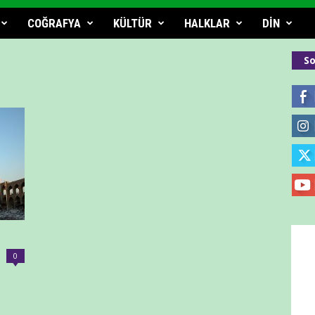
COĞRAFYA
KÜLTÜR
HALKLAR
DİN
So
0