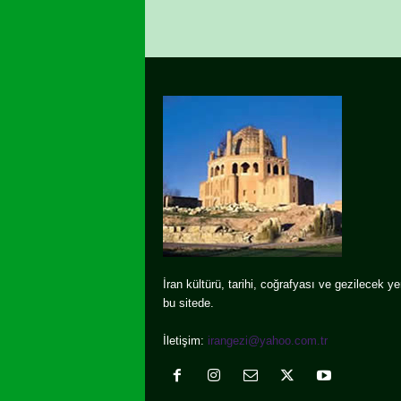
İran kültürü, tarihi, coğrafyası ve gezilecek yer
bu sitede.
İletişim:
irangezi@yahoo.com.tr