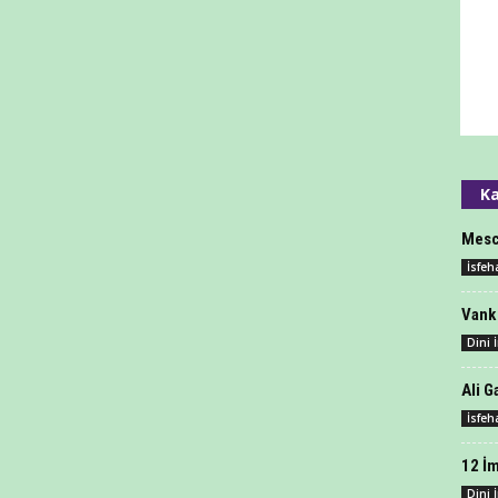
Ka
Mesc
İsfeh
Vank 
Dini 
Ali G
İsfeh
12 İ
Dini 