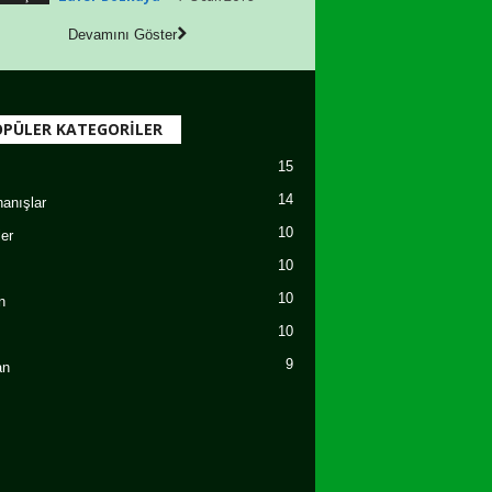
Devamını Göster
PÜLER KATEGORİLER
15
14
nanışlar
10
er
10
10
n
10
9
an