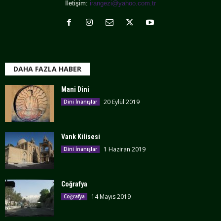
İletişim:
irangezi@yahoo.com.tr
DAHA FAZLA HABER
Mani Dini
20 Eylül 2019
Dini İnanışlar
Vank Kilisesi
1 Haziran 2019
Dini İnanışlar
Coğrafya
14 Mayıs 2019
Coğrafya