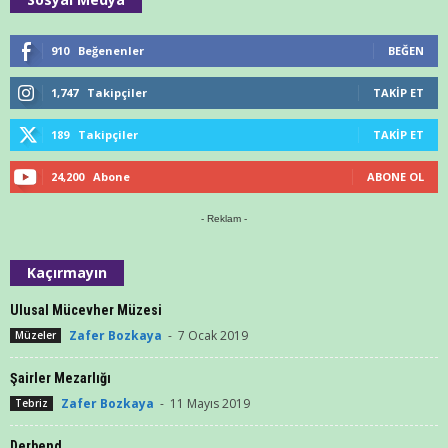
910
Beğenenler
BEĞEN
1,747
Takipçiler
TAKIP ET
189
Takipçiler
TAKIP ET
24,200
Abone
ABONE OL
- Reklam -
Kaçırmayın
Ulusal Mücevher Müzesi
Zafer Bozkaya
-
7 Ocak 2019
Müzeler
Şairler Mezarlığı
Zafer Bozkaya
-
11 Mayıs 2019
Tebriz
Derbend