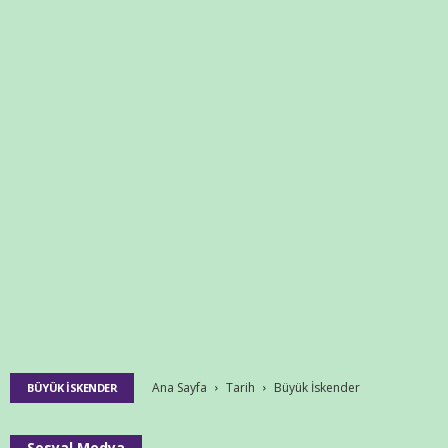
Ana Sayfa
Tarih
Büyük İskender
BÜYÜK İSKENDER
Sosyal Medya