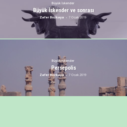
Büyük İskender
Büyük İskender ve sonrası
Zafer Bozkaya
-
7 Ocak 2019
Büyük İskender
Persepolis
Zafer Bozkaya
-
7 Ocak 2019