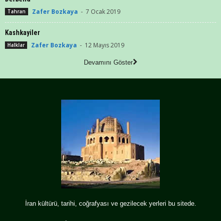
Zafer Bozkaya
-
7 Ocak 2019
Tahran
Kashkayiler
Zafer Bozkaya
-
12 Mayıs 2019
Halklar
Devamını Göster
İran kültürü, tarihi, coğrafyası ve gezilecek yerleri bu sitede.