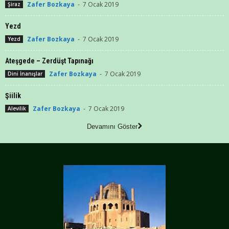
Zafer Bozkaya
-
7 Ocak 2019
Şiraz
Yezd
Zafer Bozkaya
-
7 Ocak 2019
Yezd
Ateşgede – Zerdüşt Tapınağı
Zafer Bozkaya
-
7 Ocak 2019
Dini İnanışlar
Şiilik
Zafer Bozkaya
-
7 Ocak 2019
Alevilik
Devamını Göster