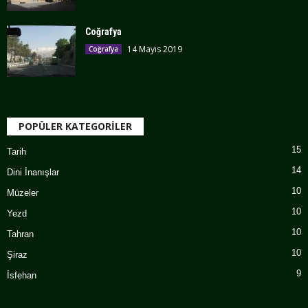
Coğrafya
14 Mayıs 2019
Coğrafya
POPÜLER KATEGORİLER
15
Tarih
14
Dini İnanışlar
10
Müzeler
10
Yezd
10
Tahran
10
Şiraz
9
İsfehan