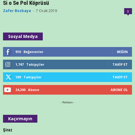
Si o Se Pol Köprüsü
Zafer Bozkaya
-
7 Ocak 2019
0
Sosyal Medya
910
Beğenenler
BEĞEN
1,747
Takipçiler
TAKIP ET
189
Takipçiler
TAKIP ET
24,200
Abone
ABONE OL
- Reklam -
Kaçırmayın
Şiraz