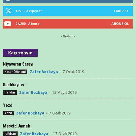
189
Takipçiler
TAKIP ET
24,200
Abone
ABONE OL
- Reklam -
Kaçırmayın
Niyavaran Sarayı
Zafer Bozkaya
-
7 Ocak 2019
Kacar Dönemi
Kashkayiler
Zafer Bozkaya
-
12 Mayıs 2019
Halklar
Yezd
Zafer Bozkaya
-
7 Ocak 2019
Yezd
Mescid Jameh
Zafer Bozkaya
-
17 Ocak 2019
İsfehan