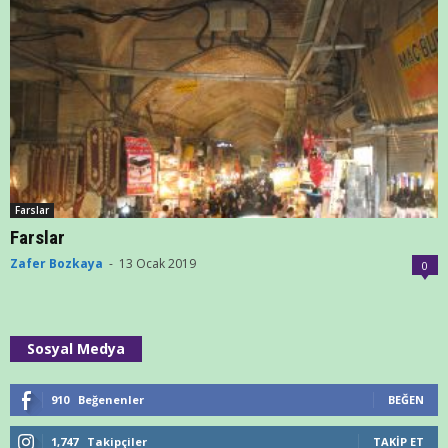
Farslar
Farslar
Zafer Bozkaya
-
13 Ocak 2019
0
Sosyal Medya
910
Beğenenler
BEĞEN
1,747
Takipçiler
TAKIP ET